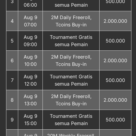
3
500.000
06:00
semua Pemain
Aug 9
2M Daily Freeroll,
4
2.000.000
07:00
Tcoins Buy-in
Aug 9
Tournament Gratis
5
500.000
09:00
semua Pemain
Aug 9
2M Daily Freeroll,
6
2.000.000
10:00
Tcoins Buy-in
Aug 9
Tournament Gratis
7
500.000
12:00
semua Pemain
Aug 9
2M Daily Freeroll,
8
2.000.000
13:00
Tcoins Buy-in
Aug 9
Tournament Gratis
9
500.000
15:00
semua Pemain
Aug 9
20M Weekly Freeroll,