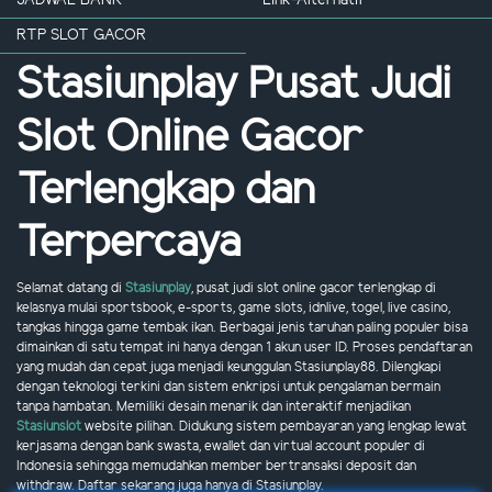
JADWAL BANK
Link-Alternatif
RTP SLOT GACOR
Stasiunplay Pusat Judi
Slot Online Gacor
Terlengkap dan
Terpercaya
Selamat datang di
Stasiunplay
, pusat judi slot online gacor terlengkap di
kelasnya mulai sportsbook, e-sports, game slots, idnlive, togel, live casino,
tangkas hingga game tembak ikan. Berbagai jenis taruhan paling populer bisa
dimainkan di satu tempat ini hanya dengan 1 akun user ID. Proses pendaftaran
yang mudah dan cepat juga menjadi keunggulan Stasiunplay88. Dilengkapi
dengan teknologi terkini dan sistem enkripsi untuk pengalaman bermain
tanpa hambatan. Memiliki desain menarik dan interaktif menjadikan
Stasiunslot
website pilihan. Didukung sistem pembayaran yang lengkap lewat
kerjasama dengan bank swasta, ewallet dan virtual account populer di
Indonesia sehingga memudahkan member bertransaksi deposit dan
withdraw. Daftar sekarang juga hanya di Stasiunplay.