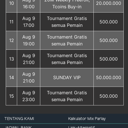
10
20.000.000
16:00
Tcoins Buy-in
Aug 9
Tournament Gratis
11
500.000
17:00
semua Pemain
Aug 9
Tournament Gratis
12
500.000
19:00
semua Pemain
Aug 9
Tournament Gratis
13
500.000
21:00
semua Pemain
Aug 9
14
SUNDAY VIP
50.000.000
21:00
Aug 9
Tournament Gratis
15
500.000
23:00
semua Pemain
TENTANG KAMI
Kalkulator Mix Parlay